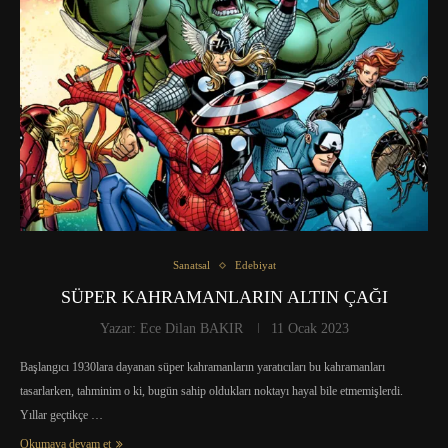
Sanatsal
Edebiyat
SÜPER KAHRAMANLARIN ALTIN ÇAĞI
Yazar:
Ece Dilan BAKIR
11 Ocak 2023
Başlangıcı 1930lara dayanan süper kahramanların yaratıcıları bu kahramanları
tasarlarken, tahminim o ki, bugün sahip oldukları noktayı hayal bile etmemişlerdi.
Yıllar geçtikçe …
Okumaya devam et