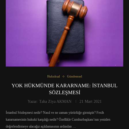
Hukuksal
Gündemsel
YOK HÜKMÜNDE KARARNAME: İSTANBUL
SÖZLEŞMESİ
Yazar:
Taha Ziya AKMAN
21 Mart 2021
İstanbul Sözleşmesi nedir? Nasıl ve ne zaman yürürlüğe girmiştir? Fesih
kararnamesinin hukuki karşılığı nedir? Özellikle Cumhurbaşkanı’nın yeniden
değerlendirmeye alacağız açıklamasının ardından …