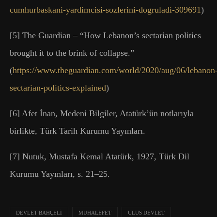
cumhurbaskani-yardimcisi-sozlerini-dogruladi-309691
)
[5] The Guardian – “How Lebanon’s sectarian politics
brought it to the brink of collapse.”
(
https://www.theguardian.com/world/2020/aug/06/lebanon
sectarian-politics-explained
)
[6] Afet İnan, Medeni Bilgiler, Atatürk’ün notlarıyla
birlikte, Türk Tarih Kurumu Yayınları.
[7] Nutuk, Mustafa Kemal Atatürk, 1927, Türk Dil
Kurumu Yayınları, s. 21–25.
DEVLET BAHÇELİ
MUHALEFET
ULUS DEVLET