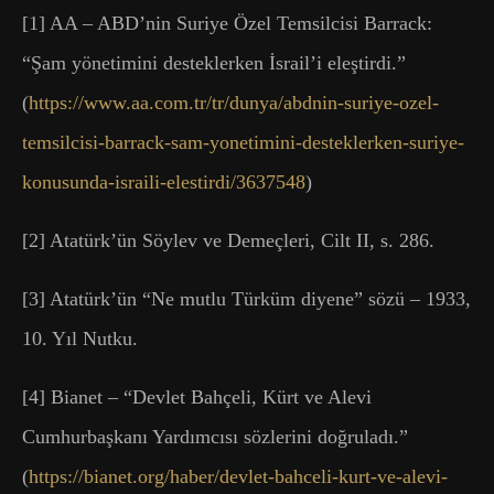
[1] AA – ABD’nin Suriye Özel Temsilcisi Barrack:
“Şam yönetimini desteklerken İsrail’i eleştirdi.”
(
https://www.aa.com.tr/tr/dunya/abdnin-suriye-ozel-
temsilcisi-barrack-sam-yonetimini-desteklerken-suriye-
konusunda-israili-elestirdi/3637548
)
[2] Atatürk’ün Söylev ve Demeçleri, Cilt II, s. 286.
[3] Atatürk’ün “Ne mutlu Türküm diyene” sözü – 1933,
10. Yıl Nutku.
[4] Bianet – “Devlet Bahçeli, Kürt ve Alevi
Cumhurbaşkanı Yardımcısı sözlerini doğruladı.”
(
https://bianet.org/haber/devlet-bahceli-kurt-ve-alevi-