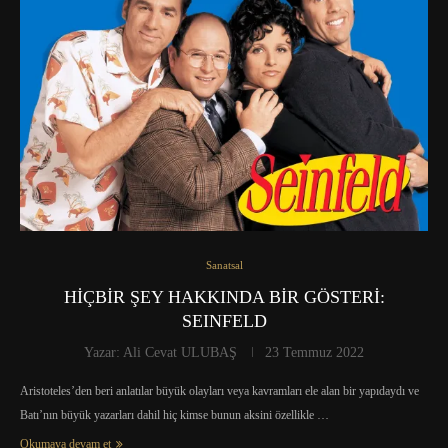
Sanatsal
HİÇBİR ŞEY HAKKINDA BİR GÖSTERİ:
SEINFELD
Yazar:
Ali Cevat ULUBAŞ
23 Temmuz 2022
Aristoteles’den beri anlatılar büyük olayları veya kavramları ele alan bir yapıdaydı ve
Batı’nın büyük yazarları dahil hiç kimse bunun aksini özellikle …
Okumaya devam et