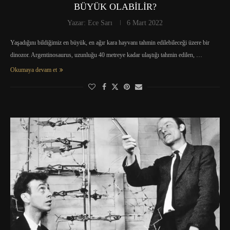
BÜYÜK OLABİLİR?
Yazar:
Ece Sarı
6 Mart 2022
Yaşadığını bildiğimiz en büyük, en ağır kara hayvanı tahmin edilebileceği üzere bir
dinozor. Argentinosaurus, uzunluğu 40 metreye kadar ulaştığı tahmin edilen, …
Okumaya devam et