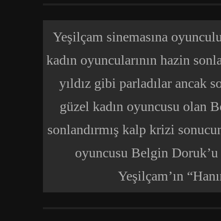
Yeşilçam sinemasına oyunculu
kadın oyuncularının hazin sonl
yıldız gibi parladılar ancak s
güzel kadın oyuncusu olan B
sonlandırmış kalp krizi sonucun
oyuncusu Belgin Doruk’u ö
Yeşilçam’ın “Hanı