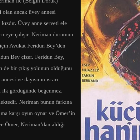
eriman ile (Belgin Doruk)
ti olan ancak üvey annesi
 kızdır. Üvey anne serveti ele
ermeye çalışır. Neriman durumun
için Avukat Feridun Bey’den
idun Bey çizer. Feridun Bey,
 de bir çıkış yolunun olduğunu
 annesi ve dayısının ısrarı
ı ilk gördüğünde beğenmez.
ektedir. Neriman bunun farkına
dama karşı oyun oynar ve Ömer’in
 ve Ömer, Neriman’dan aldığı