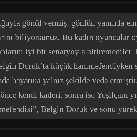
ğuyla gönül vermiş, gönlün yanında em
arını biliyorsunuz. Bu kadın oyuncular 
onlarını iyi bir senaryoyla bitiremediler
elgin Doruk’ta küçük hanımefendiyken s
da hayatına yalnız şekilde veda etmiştir.
nce kendi kaderi, sonra ise Yeşilçam yı
mefendisi”, Belgin Doruk ve sonu yüre