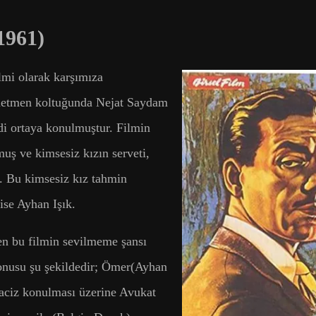
1961)
lmi olarak karşımıza
önetmen koltuğunda Nejat Saydam
di ortaya konulmuştur. Filmin
uş ve kimsesiz kızın serveti,
r. Bu kimsesiz kız tahmin
ise Ayhan Işık.
ren bu filmin sevilmeme şansı
konusu şu şekildedir; Ömer(Ayhan
haciz konulması üzerine Avukat