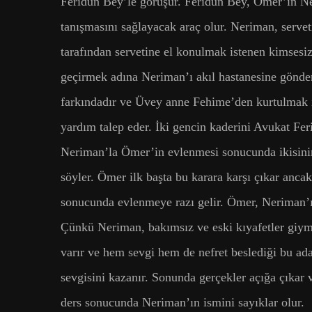
Feridun Bey’le görüşür. Feridun Bey, Ömer’in N
tanışmasını sağlayacak araç olur. Neriman, serve
tarafından servetine el konulmak istenen kimsesiz
geçirmek adına Neriman’ı akıl hastanesine gönd
farkındadır ve Üvey anne Fehime’den kurtulmak 
yardım talep eder. İki gencin kaderini Avukat Fer
Neriman’la Ömer’in evlenmesi sonucunda ikisinin
söyler. Ömer ilk başta bu karara karşı çıkar ancak
sonucunda evlenmeye razı gelir. Ömer, Neriman’
Çünkü Neriman, bakımsız ve eski kıyafetler giym
varır ve hem sevgi hem de nefret beslediği bu a
sevgisini kazanır. Sonunda gerçekler açığa çıkar
ders sonucunda Neriman’ın ismini sayıklar olur.