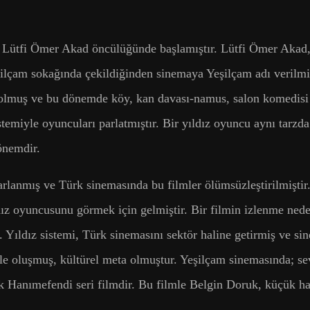
Lütfi Ömer Akad öncülüğünde başlamıştır. Lütfi Ömer Akad, 
şilçam sokağında çekildiğinden sinemaya Yeşilçam adı verilmi
ı olmuş ve bu dönemde köy, kan davası-namus, salon komedisi t
temiyle oyuncuları parlatmıştır. Bir yıldız oyuncu aynı tarzda
dönemdir.
rlanmış ve Türk sinemasında bu filmler ölümsüzleştirilmiştir.
ıldız oyuncusunu görmek için gelmiştir. Bir filmin izlenme nede
. Yıldız sistemi, Türk sinemasını sektör haline getirmiş ve s
le oluşmuş, kültürel meta olmuştur. Yeşilçam sinemasında; sevi
k Hanımefendi seri filmdir. Bu filmle Belgin Doruk, küçük ha