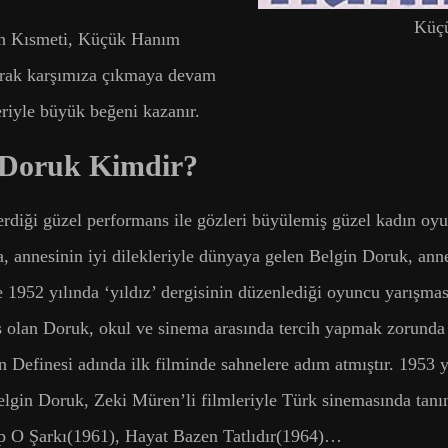
Küçü
n Kısmeti, Küçük Hanım
arak karşımıza çıkmaya devam
riyle büyük beğeni kazanır.
 Doruk Kimdir?
diği güzel performans ile gözleri büyülemiş güzel kadın oyu
nda, annesinin iyi dilekleriyle dünyaya gelen Belgin Doruk, a
e 1952 yılında ‘yıldız’ dergisinin düzenlediği oyuncu yarışma
ş olan Doruk, okul ve sinema arasında tercih yapmak zorunda b
n Definesi adında ilk filminde sahnelere adım atmıştır. 1953 
 Belgin Doruk, Zeki Müren’li filmleriyle Türk sinemasında tan
p O Şarkı(1961), Hayat Bazen Tatlıdır(1964)…