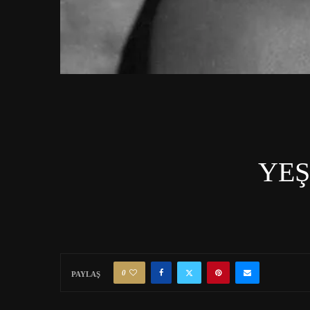
YEŞ
0
PAYLAŞ