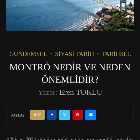
GÜNDEMSEL
SIYASI TARIH
TARIHSEL
MONTRÖ NEDİR VE NEDEN
ÖNEMLİDİR?
Yazar:
Eren TOKLU
0
PAYLAŞ
4 Nisan 2021 günü uyandık ve bir grup emekli amiralin