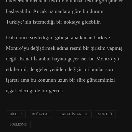
ülkelerden biri dahi teklifte bulunsa, tekrar görüşmeler
başlayabilir. Ancak uzmanlara göre bu durum,
Türkiye’nin istemediği bir noktaya gidebilir.
Daha önce söylediğim gibi şu ana kadar Türkiye
Montrö’yü değiştirmek adına resmi bir girişim yapmış
değil. Kanal İstanbul hayata geçer ise, bu Montrö’yü
etkiler mi, dengeler yeniden değişir mi bunlar soru
işareti ama bu konunun uzun bir süre gündemimizi
işgal edeceği de bir gerçek.
BILDIRI
BOĞAZLAR
KANAL İSTANBUL
MONTRÖ
SÖZLEŞME