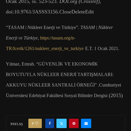
Ocak 2015, ss. 523-523.
DOI.org (Crossref)
,
doi:10.9761/JASSS3156.CloseDeleteEdit
“TASAM | Nükleer Enerji ve Türkiye”.
TASAM | Nükleer
Enerji ve Türkiye
,
https://tasam.org/tr-
TR/Icerik/1261/nukleer_enerji_ve_turkiye
E.T. 1 Ocak 2021.
Yılmaz, Emrah. “GÜVENLİK VE EKONOMİK
BOYUTUYLA NÜKLEER ENERJİ TARTIŞMALARI:
AKKUYU NÜKLEER SANTRALİ ÖRNEĞİ” .Cumhuriyet
(2015)
Üniversitesi Edebiyat Fakültesi Sosyal Bilimler Dergisi
0
PAYLAŞ